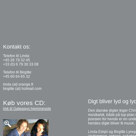
Kontakt os:
Telefon til Linda:
+45 26 79 32 45
+33 (0) 6 79 30 33 08
Telefon til Birgitte:
+45 60 64 65 32
linda (at) orange.fr
birgitte (at) hotmail.com
Digt bliver lyd og lyd
Køb vores CD:
link til Gateways hjemmeside
Den danske digter Inger Chri
musikalsk, både på lup-plan o
poesien for hende er en under
hendes digte bliver til musik, 
Linda Edsjö og Birgitte Lyreg