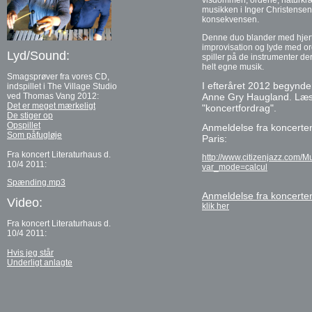
visdommen, ordene, naturkræ
musikken i Inger Christense
konsekvensen.
Denne duo blander med hjert
improvisation og lyde med o
Lyd/Sound:
spiller på de instrumenter der 
helt egne musik.
Smagsprøver fra vores CD,
I efteråret 2012 begynde
indspillet i The Village Studio
ved Thomas Vang 2012:
Anne Gry Haugland. Læs
Det er meget mærkeligt
"koncertfordrag"
.
De stiger op
Opspillet
Anmeldelse fra koncerte
Som påfugløje
Paris:
Fra koncert Literaturhaus d.
http://www.citizenjazz.com/M
10/4 2011:
var_mode=calcul
Spænding.mp3
Anmeldelse fra koncerten
Video:
klik her
Fra koncert Literaturhaus d.
10/4 2011:
Hvis jeg står
Underligt anlagte